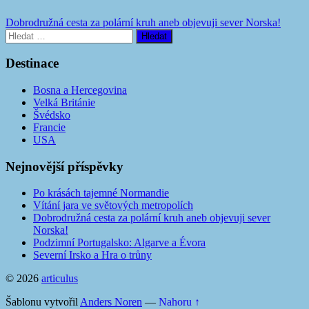
Dobrodružná cesta za polární kruh aneb objevuji sever Norska!
Vyhledávání
Destinace
Bosna a Hercegovina
Velká Británie
Švédsko
Francie
USA
Nejnovější příspěvky
Po krásách tajemné Normandie
Vítání jara ve světových metropolích
Dobrodružná cesta za polární kruh aneb objevuji sever
Norska!
Podzimní Portugalsko: Algarve a Évora
Severní Irsko a Hra o trůny
© 2026
articulus
Šablonu vytvořil
Anders Noren
—
Nahoru ↑