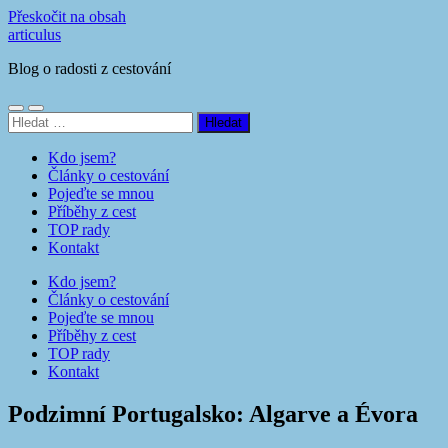
Přeskočit na obsah
articulus
Blog o radosti z cestování
Přepnout
Přepnout
Vyhledávání
mobilní
vyhledávací
menu
pole
Kdo jsem?
Články o cestování
Pojeďte se mnou
Příběhy z cest
TOP rady
Kontakt
Kdo jsem?
Články o cestování
Pojeďte se mnou
Příběhy z cest
TOP rady
Kontakt
Podzimní Portugalsko: Algarve a Évora