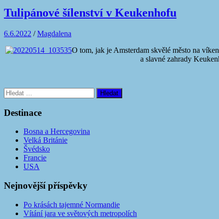
Tulipánové šílenství v Keukenhofu
6.6.2022
/
Magdalena
O tom, jak je Amsterdam skvělé město na víkend
a slavné zahrady Keukenh
Vyhledávání
Destinace
Bosna a Hercegovina
Velká Británie
Švédsko
Francie
USA
Nejnovější příspěvky
Po krásách tajemné Normandie
Vítání jara ve světových metropolích