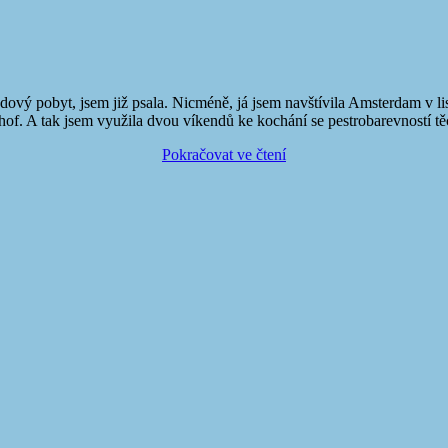
ový pobyt, jsem již psala. Nicméně, já jsem navštívila Amsterdam v lis
of. A tak jsem využila dvou víkendů ke kochání se pestrobarevností 
Pokračovat ve čtení