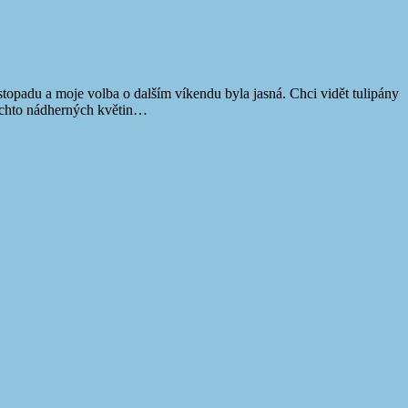
topadu a moje volba o dalším víkendu byla jasná. Chci vidět tulipány
těchto nádherných květin…