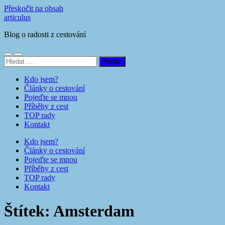
Přeskočit na obsah
articulus
Blog o radosti z cestování
Přepnout
Přepnout
Vyhledávání
mobilní
vyhledávací
menu
pole
Kdo jsem?
Články o cestování
Pojeďte se mnou
Příběhy z cest
TOP rady
Kontakt
Kdo jsem?
Články o cestování
Pojeďte se mnou
Příběhy z cest
TOP rady
Kontakt
Štítek:
Amsterdam