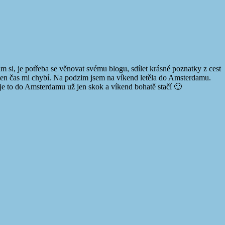
m si, je potřeba se věnovat svému blogu, sdílet krásné poznatky z cest
t a ten čas mi chybí. Na podzim jsem na víkend letěla do Amsterdamu.
y je to do Amsterdamu už jen skok a víkend bohatě stačí 🙂