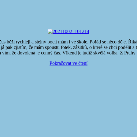
as běží rychleji a stejný pocit mám i ve škole. Pořád se něco děje. Říká
a já pak zjistím, že mám spoustu fotek, zážitků, o které se chci poděli
a já vím, že dovolená je cenný čas. Víkend je tudíž skvělá volba. Z Prah
Pokračovat ve čtení