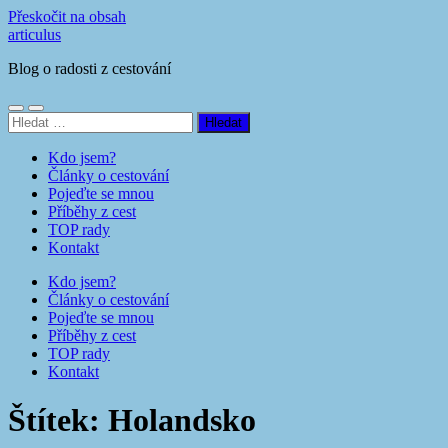
Přeskočit na obsah
articulus
Blog o radosti z cestování
Přepnout
Přepnout
Vyhledávání
mobilní
vyhledávací
menu
pole
Kdo jsem?
Články o cestování
Pojeďte se mnou
Příběhy z cest
TOP rady
Kontakt
Kdo jsem?
Články o cestování
Pojeďte se mnou
Příběhy z cest
TOP rady
Kontakt
Štítek:
Holandsko