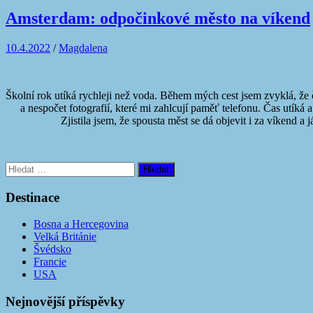
Amsterdam: odpočinkové město na víkend
10.4.2022
/
Magdalena
Školní rok utíká rychleji než voda. Během mých cest jsem zvyklá, že č
a nespočet fotografií, které mi zahlcují paměť telefonu. Čas utíká 
Zjistila jsem, že spousta měst se dá objevit i za víkend 
Vyhledávání
Destinace
Bosna a Hercegovina
Velká Británie
Švédsko
Francie
USA
Nejnovější příspěvky