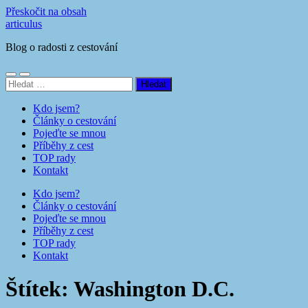
Přeskočit na obsah
articulus
Blog o radosti z cestování
Přepnout
Přepnout
Vyhledávání
mobilní
vyhledávací
menu
pole
Kdo jsem?
Články o cestování
Pojeďte se mnou
Příběhy z cest
TOP rady
Kontakt
Kdo jsem?
Články o cestování
Pojeďte se mnou
Příběhy z cest
TOP rady
Kontakt
Štítek:
Washington D.C.