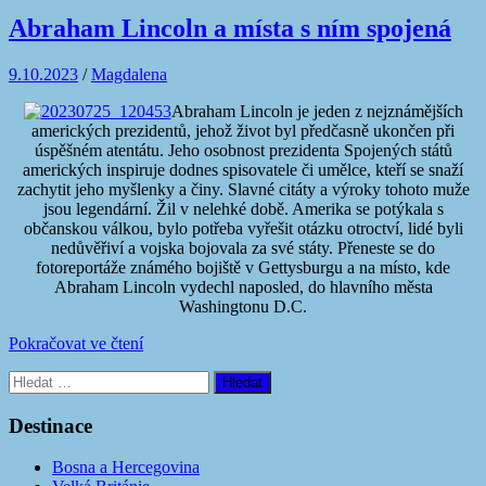
Abraham Lincoln a místa s ním spojená
9.10.2023
/
Magdalena
Abraham Lincoln je jeden z nejznámějších
amerických prezidentů, jehož život byl předčasně ukončen při
úspěšném atentátu. Jeho osobnost prezidenta Spojených států
amerických inspiruje dodnes spisovatele či umělce, kteří se snaží
zachytit jeho myšlenky a činy. Slavné citáty a výroky tohoto muže
jsou legendární. Žil v nelehké době. Amerika se potýkala s
občanskou válkou, bylo potřeba vyřešit otázku otroctví, lidé byli
nedůvěřiví a vojska bojovala za své státy. Přeneste se do
fotoreportáže známého bojiště v Gettysburgu a na místo, kde
Abraham Lincoln vydechl naposled, do hlavního města
Washingtonu D.C.
Pokračovat ve čtení
Vyhledávání
Destinace
Bosna a Hercegovina