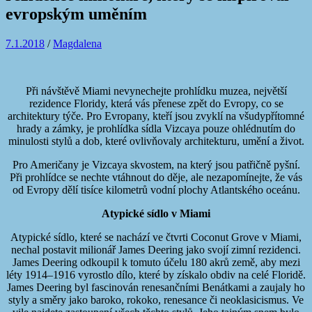
evropským uměním
7.1.2018
/
Magdalena
Při návštěvě Miami nevynechejte prohlídku muzea, největší
rezidence Floridy, která vás přenese zpět do Evropy, co se
architektury týče. Pro Evropany, kteří jsou zvyklí na všudypřítomné
hrady a zámky, je prohlídka sídla Vizcaya pouze ohlédnutím do
minulosti stylů a dob, které ovlivňovaly architekturu, umění a život.
Pro Američany je Vizcaya skvostem, na který jsou patřičně pyšní.
Při prohlídce se nechte vtáhnout do děje, ale nezapomínejte, že vás
od Evropy dělí tisíce kilometrů vodní plochy Atlantského oceánu.
Atypické sídlo v Miami
Atypické sídlo, které se nachází ve čtvrti Coconut Grove v Miami,
nechal postavit milionář James Deering jako svojí zimní rezidenci.
James Deering odkoupil k tomuto účelu 180 akrů země, aby mezi
léty 1914–1916 vyrostlo dílo, které by získalo obdiv na celé Floridě.
James Deering byl fascinován renesančními Benátkami a zaujaly ho
styly a směry jako baroko, rokoko, renesance či neoklasicismus. Ve