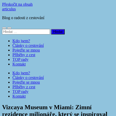
Přeskočit na obsah
articulus
Blog o radosti z cestování
Přepnout
Přepnout
Vyhledávání
mobilní
vyhledávací
menu
pole
Kdo jsem?
Články o cestování
Pojeďte se mnou
Příběhy z cest
TOP rady
Kontakt
Kdo jsem?
Články o cestování
Pojeďte se mnou
Příběhy z cest
TOP rady
Kontakt
Vizcaya Museum v Miami: Zimní
rezidence milionáře, který se inspiroval