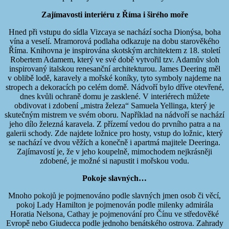
Zajímavosti interiéru z Říma i širého moře
Hned při vstupu do sídla Vizcaya se nachází socha Dionýsa, boha
vína a veselí. Mramorová podlaha odkazuje na dobu starověkého
Říma. Knihovna je inspirována skotským architektem z 18. století
Robertem Adamem, který ve své době vytvořil tzv. Adamův sloh
inspirovaný italskou renesanční architekturou. James Deering měl
v oblibě lodě, karavely a mořské koníky, tyto symboly najdeme na
stropech a dekoracích po celém domě. Nádvoří bylo dříve otevřené,
dnes kvůli ochraně domu je zasklené. V interiérech můžete
obdivovat i zdobení „mistra železa“ Samuela Yellinga, který je
skutečným mistrem ve svém oboru. Například na nádvoří se nachází
jeho dílo železná karavela. Z přízemí vedou do prvního patra a na
galerii schody. Zde najdete ložnice pro hosty, vstup do ložnic, který
se nachází ve dvou věžích a konečně i apartmá majitele Deeringa.
Zajímavostí je, že v jeho koupelně, mimochodem nejkrásněji
zdobené, je možné si napustit i mořskou vodu.
Pokoje slavných…
Mnoho pokojů je pojmenováno podle slavných jmen osob či věcí,
pokoj Lady Hamilton je pojmenován podle milenky admirála
Horatia Nelsona, Cathay je pojmenování pro Čínu ve středověké
Evropě nebo Giudecca podle jednoho benátského ostrova. Zahrady