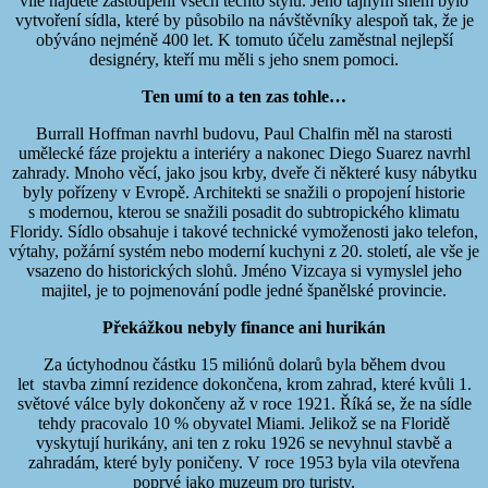
vile najdete zastoupení všech těchto stylů. Jeho tajným snem bylo
vytvoření sídla, které by působilo na návštěvníky alespoň tak, že je
obýváno nejméně 400 let. K tomuto účelu zaměstnal nejlepší
designéry, kteří mu měli s jeho snem pomoci.
Ten umí to a ten zas tohle…
Burrall Hoffman navrhl budovu, Paul Chalfin měl na starosti
umělecké fáze projektu a interiéry a nakonec Diego Suarez navrhl
zahrady. Mnoho věcí, jako jsou krby, dveře či některé kusy nábytku
byly pořízeny v Evropě. Architekti se snažili o propojení historie
s modernou, kterou se snažili posadit do subtropického klimatu
Floridy. Sídlo obsahuje i takové technické vymoženosti jako telefon,
výtahy, požární systém nebo moderní kuchyni z 20. století, ale vše je
vsazeno do historických slohů. Jméno Vizcaya si vymyslel jeho
majitel, je to pojmenování podle jedné španělské provincie.
Překážkou nebyly finance ani hurikán
Za úctyhodnou částku 15 miliónů dolarů byla během dvou
let stavba zimní rezidence dokončena, krom zahrad, které kvůli 1.
světové válce byly dokončeny až v roce 1921. Říká se, že na sídle
tehdy pracovalo 10 % obyvatel Miami. Jelikož se na Floridě
vyskytují hurikány, ani ten z roku 1926 se nevyhnul stavbě a
zahradám, které byly poničeny. V roce 1953 byla vila otevřena
poprvé jako muzeum pro turisty.