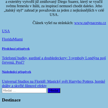
a exteriéry vytvořil již zmiňovaný Diego Suarez, který se vyučil
svému řemeslu v Itálii, za inspirací nemusel chodit daleko. Jeho
„italský styl“ zahrad je považován za jeden z nejkrásnějších v celé
USA.
Článek vyšel na stránkách:
www.radynacestu.cz
USA
Florida
Miami
Předchozí příspěvek
Telefonní budky, gardisté a doubledeckery: 3 symboly Londýna pojí
červená. Proč?
Následující příspěvek
Universal Studios na Floridě: Magický svět Harryho Pottera, horské
dráhy a skvělé filmové efekty
Vyhledávání
Destinace