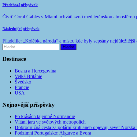
Předchozí příspěvek
Čtvrť Coral Gables v Miami uchvátí svojí mediteránskou atmosférou p
Následující příspěvek
Filadelfie: „Kolébka národa“ a místo, kde byly sepsány nejdůležitěj
Vyhledávání
Destinace
Bosna a Hercegovina
Velká Británie
Švédsko
Francie
USA
Nejnovější příspěvky
Po krásách tajemné Normandie
Vítání jara ve světových metropolích
Dobrodružná cesta za polární kruh aneb objevuji sever Norska!
Podzimní Portugalsko: Algarve a Évora