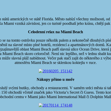
států amerických ve státě Florida. Město nabízí všechny možnosti, o
a Miami vzniká závislost, jen co turisté poodhalí jeho krásu, chtějí pa
Celodenní relax na Miami Beach
se na tomto ostrůvku pouze několik palem a nekonečně dlouhých písčitýc
ěnil na slavné místo plné hotelů, rezidencí a apartmánových domů. Každ
nejzajímavější oblast Miami Beach patří slavná ulice Ocean Drive, kte
na Miami Beach skoro celoročně. Není nic lepšího, než v lednu sbalit k
ou může slavná pláž nabídnout. Večer pak stačí zajít do některého z vý
atmosféru Miami Beach se sklenkou koktejlu v ruce.
Nákupy přímo u moře
oslulý svými butiky, obchody a restauracemi. V samém srdci města si ta
 150 obchodů včetně značek jako Victoriaʼs Secret či Guess. Tento ko
obchodní centra v Miami jako Miami International Mall či Dolphin Mall