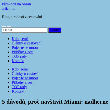
Přeskočit na obsah
articulus
Blog o radosti z cestování
Přepnout
Přepnout
Vyhledávání
mobilní
vyhledávací
menu
pole
Kdo jsem?
Články o cestování
Pojeďte se mnou
Příběhy z cest
TOP rady
Kontakt
Kdo jsem?
Články o cestování
Pojeďte se mnou
Příběhy z cest
TOP rady
Kontakt
5 důvodů, proč navštívit Miami: nádherné 