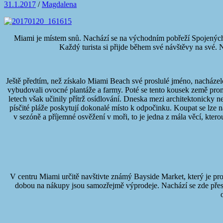
31.1.2017
/
Magdalena
Miami je místem snů. Nachází se na východním pobřeží Spojených 
Každý turista si přijde během své návštěvy na své. N
Ještě předtím, než získalo Miami Beach své proslulé jméno, nacházelo 
vybudovali ovocné plantáže a farmy. Poté se tento kousek země prom
letech však učinily přítrž osídlování. Dneska mezi architektonicky 
písčité pláže poskytují dokonalé místo k odpočinku. Koupat se lze 
v sezóně a příjemné osvěžení v moři, to je jedna z mála věcí, kter
V centru Miami určitě navštivte známý Bayside Market, který je pr
dobou na nákupy jsou samozřejmě výprodeje. Nachází se zde přes