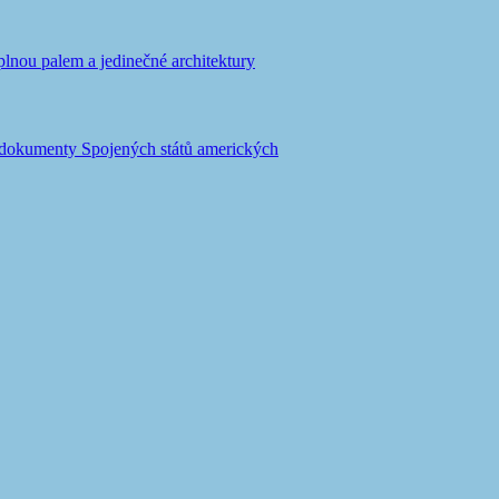
lnou palem a jedinečné architektury
ší dokumenty Spojených států amerických