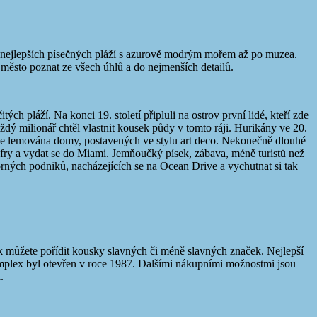
d nejlepších písečných pláží s azurově modrým mořem až po muzea.
k město poznat ze všech úhlů a do nejmenších detailů.
h pláží. Na konci 19. století připluli na ostrov první lidé, kteří zde
ý milionář chtěl vlastnit kousek půdy v tomto ráji. Hurikány ve 20.
rá je lemována domy, postavených ve stylu art deco. Nekonečně dlouhé
ufry a vydat se do Miami. Jemňoučký písek, zábava, méně turistů než
borných podniků, nacházejících se na Ocean Drive a vychutnat si tak
k můžete pořídit kousky slavných či méně slavných značek. Nejlepší
mplex byl otevřen v roce 1987. Dalšími nákupními možnostmi jsou
.