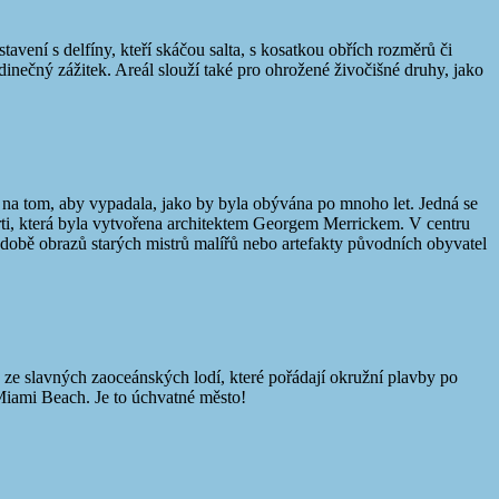
avení s delfíny, kteří skáčou salta, s kosatkou obřích rozměrů či
edinečný zážitek. Areál slouží také pro ohrožené živočišné druhy, jako
l na tom, aby vypadala, jako by byla obývána po mnoho let. Jedná se
rti, která byla vytvořena architektem Georgem Merrickem. V centru
bě obrazů starých mistrů malířů nebo artefakty původních obyvatel
u ze slavných zaoceánských lodí, které pořádají okružní plavby po
Miami Beach. Je to úchvatné město!