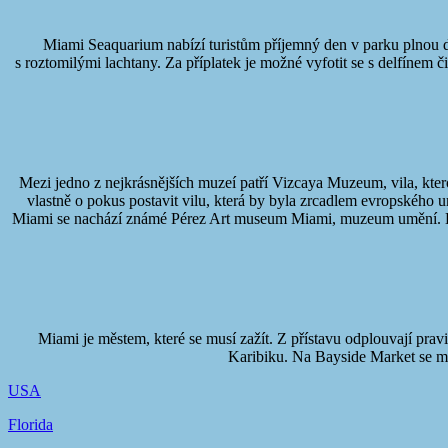
Miami Seaquarium nabízí turistům příjemný den v parku plnou delf
s roztomilými lachtany. Za příplatek je možné vyfotit se s delfínem č
Mezi jedno z nejkrásnějších muzeí patří Vizcaya Muzeum, vila, kter
vlastně o pokus postavit vilu, která by byla zrcadlem evropského
Miami se nachází známé Pérez Art museum Miami, muzeum umění. Low
Miami je městem, které se musí zažít. Z přístavu odplouvají prav
Karibiku. Na Bayside Market se mů
USA
Florida