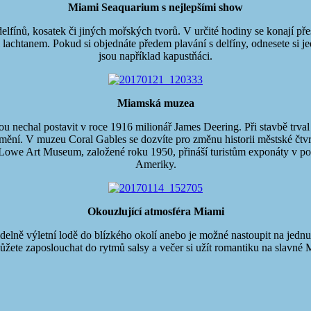
Miami Seaquarium s nejlepšími show
ínů, kosatek či jiných mořských tvorů. V určité hodiny se konají přest
i lachtanem. Pokud si objednáte předem plavání s delfíny, odnesete si j
jsou například kapustňáci.
Miamská muzea
ou nechal postavit v roce 1916 milionář James Deering. Při stavbě trva
 umění. V muzeu Coral Gables se dozvíte pro změnu historii městské čtv
e Art Museum, založené roku 1950, přináší turistům exponáty v podo
Ameriky.
Okouzlující atmosféra Miami
idelně výletní lodě do blízkého okolí anebo je možné nastoupit na jedn
žete zaposlouchat do rytmů salsy a večer si užít romantiku na slavné 